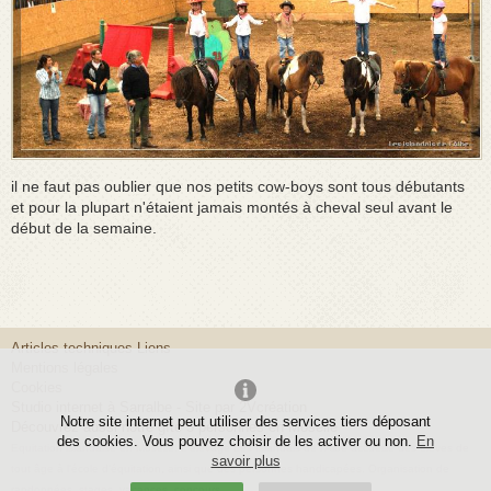
il ne faut pas oublier que nos petits cow-boys sont tous débutants
et pour la plupart n'étaient jamais montés à cheval seul avant le
début de la semaine.
Articles techniques
Liens
Mentions légales
Cookies
Studio internet à Sarralbe
- Site par
2Vcréation
Notre site internet peut utiliser des services tiers déposant
Découvrez aussi
notre gîte 5 personnes en Moselle
des cookies. Vous pouvez choisir de les activer ou non.
En
Equitation islandaise en Moselle. L'élevage Les Islandais de l'Albe accueille des élèves de
savoir plus
tout âge à l'école d'équitation, ainsi que des personnes handicapées. Organisation de
randonnées, stages, vacances, concours,...