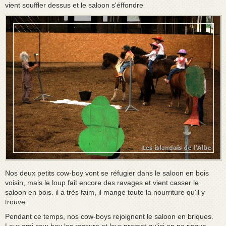
vient souffler dessus et le saloon s'éffondre
Nos deux petits cow-boy vont se réfugier dans le saloon en bois
voisin, mais le loup fait encore des ravages et vient casser le
saloon en bois. il a très faim, il mange toute la nourriture qu'il y
trouve.
Pendant ce temps, nos cow-boys rejoignent le saloon en briques.