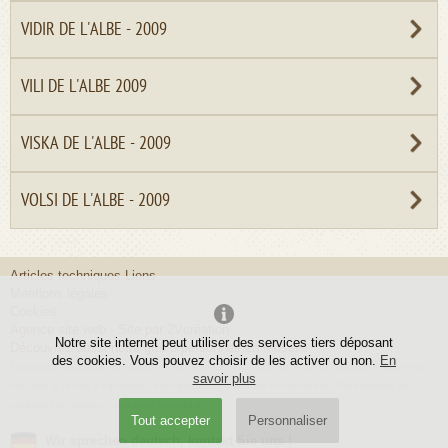
VIDIR DE L'ALBE - 2009
VILI DE L'ALBE 2009
VISKA DE L'ALBE - 2009
VOLSI DE L'ALBE - 2009
Articles techniques
Liens
Mentions légales
Cookies
Agence site web
- Site par
2Vcréation
Notre site internet peut utiliser des services tiers déposant
Découvrez aussi
notre gîte 5 personnes en Moselle
des cookies. Vous pouvez choisir de les activer ou non.
En
Equitation islandaise en Moselle. L'élevage Les Islandais de l'Albe accueille des élèves de
savoir plus
tout âge à l'école d'équitation, ainsi que des personnes handicapées. Organisation de
randonnées, stages, vacances, concours,...
Tout accepter
Personnaliser
Wir sprechen deutsch, kontakt Sie uns !